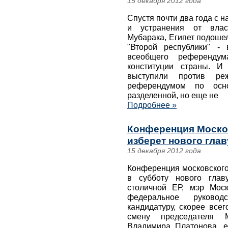
15 декабря 2012 года
Спустя почти два года с 
и устранения от влас
Мубарака, Египет подоше
"Второй республики" -
всеобщего референдум
конституции страны. И
выступили против р
референдумом по осно
разделенной, но еще не
Подробнее »
Конференция Моско
изберет нового гла
15 декабря 2012 года
Конференция московского
в субботу нового глав
столичной ЕР, мэр Мос
федеральное руково
кандидатуру, скорее всег
смену председателя 
Владимира Платонова, е