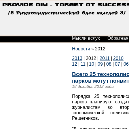
Мысли вслух
Обратная
Новости
»
2012
2013
|
2012
|
2011
|
2010
12
|
11
|
10
|
09
|
08
|
07
|
06
Всего 25 технополи
парков могут появит
18 декабря 2012 года
Порядка 25 технополис
парков планируют созда
журналистам во втор
экономической полит
Решетников.