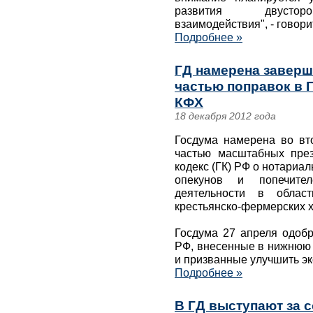
развития двусторон
взаимодействия", - говор
Подробнее »
ГД намерена заверш
частью поправок в Г
КФХ
18 декабря 2012 года
Госдума намерена во вт
частью масштабных през
кодекс (ГК) РФ о нотариа
опекунов и попечите
деятельности в област
крестьянско-фермерских х
Госдума 27 апреля одобр
РФ, внесенные в нижнюю 
и призванные улучшить э
Подробнее »
В ГД выступают за 