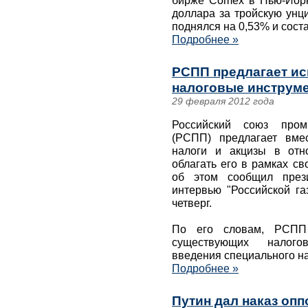
бирже Comex в Нью-Йорк
доллара за тройскую унц
поднялся на 0,53% и соста
Подробнее »
РСПП предлагает и
налоговые инструме
29 февраля 2012 года
Российский союз пром
(РСПП) предлагает вме
налоги и акцизы в отн
облагать его в рамках св
об этом сообщил пре
интервью "Российской га
четверг.
По его словам, РСПП 
существующих налого
введения специального на
Подробнее »
Путин дал наказ опп