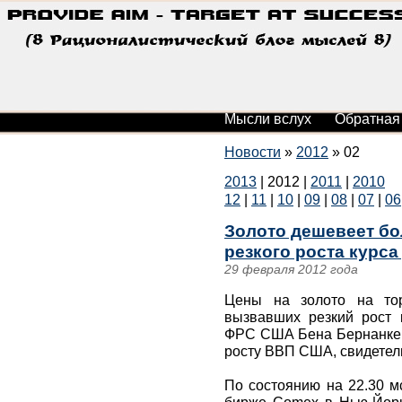
Мысли вслух
Обратная
Новости
»
2012
»
02
2013
|
2012
|
2011
|
2010
12
|
11
|
10
|
09
|
08
|
07
|
06
Золото дешевеет бо
резкого роста курса
29 февраля 2012 года
Цены на золото на то
вызвавших резкий рост 
ФРС США Бена Бернанке, 
росту ВВП США, свидетел
По состоянию на 22.30 м