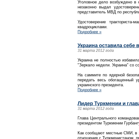
Уголовное дело возбуждено в 
незаконно выдал удостоверен
представитель МВД по республ
Удостоверение тракториста-
квадроциклами.
Подробнее »
Украина оставила себе 
31 марта 2012 года
Украина не полностью избавила
"Зеркало недели. Украина" со с
На саммите по ядерной безопа
передать весь обогащенный у
украинского президента.
Подробнее »
Лидер Туркмении и гла
31 марта 2012 года
Глава Центрального командова
президентом Туркмении Гурбан
Как сообщают местные СМИ, в 
отношения с Туркменистаном, п