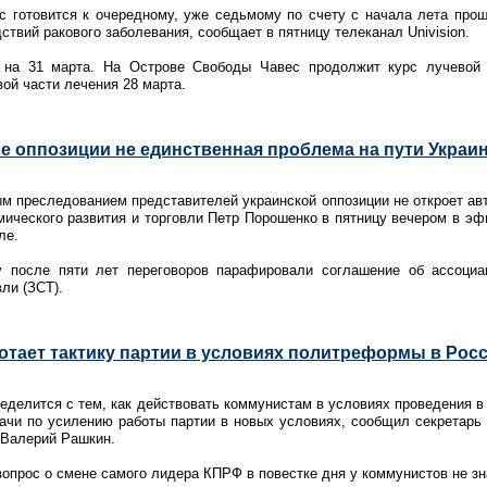
 готовится к очередному, уже седьмому по счету с начала лета прош
твий ракового заболевания, сообщает в пятницу телеканал Univision.
 на 31 марта. На Острове Свободы Чавес продолжит курс лучевой 
ой части лечения 28 марта.
е оппозиции не единственная проблема на пути Украи
м преследованием представителей украинской оппозиции не откроет ав
мического развития и торговли Петр Порошенко в пятницу вечером в эф
ле.
у после пяти лет переговоров парафировали соглашение об ассоциац
ли (ЗСТ).
тает тактику партии в условиях политреформы в Рос
делится с тем, как действовать коммунистам в условиях проведения 
дачи по усилению работы партии в новых условиях, сообщил секретарь
 Валерий Рашкин.
вопрос о смене самого лидера КПРФ в повестке дня у коммунистов не зн