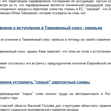
и лет переговоров парафировали соглашение об ассоциации, частью ко
мотря на то, что парафирование является технической процедурой, укр
лноценного процесса обретения членства страны в ЕС, "забывая", что
ремьера Юлии Тимошенко, которая осуждена на семь лет
оворов о вступлении в Таможенный союз - премьер
о вступлении в Таможенный союз, написал в пятницу на своей страничке
аможенный союз, однако Киев заявляет, что пока не готов к вступлению
Киеве состоялась его встреча с председателем коллегии Евразийской э
лись
мерена устранить "серые" зарплатные схемы
прекращению "серых" схем оплаты труда на автотранспорте в Рос
кущего года.
стовской области Василий Голубев дал структурам областного правит
чивого социально-экономического развития региона.