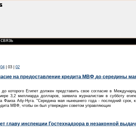
 связь
|
04
|
03
|
02
ласие на предоставление кредита МВФ до середины ма
, до которого Египет должен представить свое согласие в Междуна
мере 3,2 миллиарда долларов, заявила журналистам в субботу егип
а Фаиза Абу-Нуга. "Середина мая нынешнего года - последний срок, к
редита МВФ, чтобы он был утвержден советом управляющих
т главу инспекции Гостехнадзора в незаконной выда