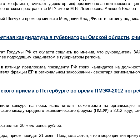
ого конфликта, считает директор информационно-аналитического це
тсоветском пространстве МГУ имени М.В. Ломоносова Алексей Власов.
ий Шевчук и премьер-министр Молдавии Влад Филат в пятницу подписа
оятная кандидатура в губернаторы Омской области, сч
тат Госдумы РФ от области сошлись во мнении, что руководитель ЗА
лее подходящим кандидатом в губернаторы региона.
 в пятницу предложила президенту РФ троих кандидатов на должност
теля фракции ЕР в региональном заксобрании - секретаря региональног
ского приема в Петербурге во время ПМЭФ-2012 потреб
явили конкурс на поиск исполнителя госконтракта на организацию 
гского международного экономического форума (ПМЭФ) в 2012 году, сл
оставляет 30 миллионов рублей.
ера, прием пройдет 21 июня. Предполагается, что в мероприятии примут