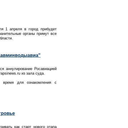
ля 1 апреля в город прибудет
ранительные органы примут все
бласти.
"Кавминводыавиа"
ся аннулирование Росавиацией
psinews.ru из зала суда.
сь время для ознакомления с
тровье
ивать как старт нового этапа