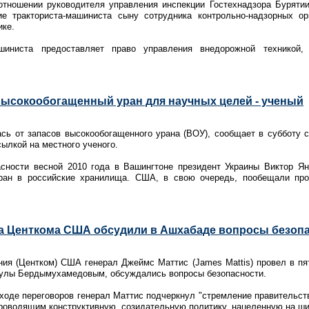
отношении руководителя управления инспекции Гостехнадзора Бурятии 
ие тракториста-машиниста сыну сотрудника контрольно-надзорных о
ике.
машиниста предоставляет право управления внедорожной техникой
высокообогащенный уран для научных целей - ученый
сь от запасов высокообогащенного урана (ВОУ), сообщает в субботу 
сылкой на местного ученого.
сности весной 2010 года в Вашингтоне президент Украины Виктор Я
ран в российские хранилища. США, в свою очередь, пообещали про
ва Центкома США обсудили в Ашхабаде вопросы безоп
ния (Центком) США генерал Джеймс Маттис (James Mattis) провел в пя
гулы Бердымухамедовым, обсуждались вопросы безопасности.
ходе переговоров генерал Маттис подчеркнул "стремление правительст
роводящим конструктивную, созидательную политику, нацеленную на ш