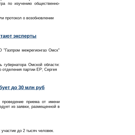
нтра по изучению общественно-
ли протокол о возобновлении
итают эксперты
О "Газпром межрегионгаз Омск"
ь губернатора Омской области:
о отделения партии ЕР; Сергея
ует до 30 млн руб
и проведение приема от имени
едует из заявки, размещенной в
 участие до 2 тысяч человек.