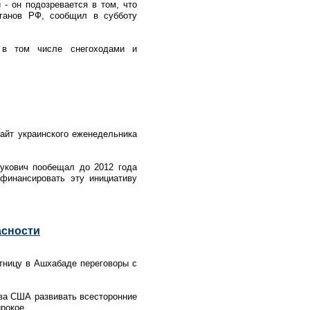
- он подозревается в том, что
рганов РФ, сообщил в субботу
, в том числе снегоходами и
сайт украинского еженедельника
нукович пообещал до 2012 года
финансировать эту инициативу
асности
тницу в Ашхабаде переговоры с
ва США развивать всесторонние
ирокое