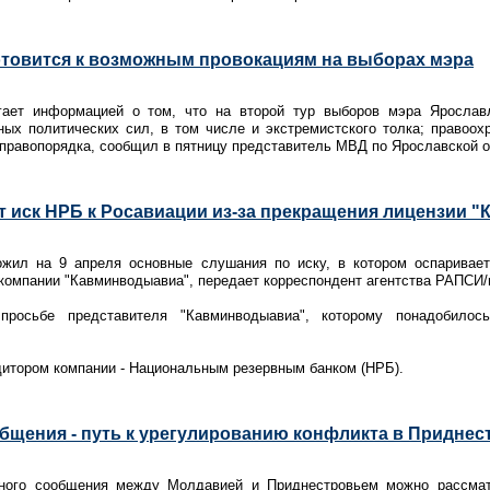
отовится к возможным провокациям на выборах мэра
гает информацией о том, что на второй тур выборов мэра Ярослав
ных политических сил, в том числе и экстремистского толка; правоох
правопорядка, сообщил в пятницу представитель МВД по Ярославской о
т иск НРБ к Росавиации из-за прекращения лицензии 
жил на 9 апреля основные слушания по иску, в котором оспаривает
компании "Кавминводыавиа", передает корреспондент агентства РАПСИ/ra
росьбе представителя "Кавминводыавиа", которому понадобило
.
дитором компании - Национальным резервным банком (НРБ).
бщения - путь к урегулированию конфликта в Приднес
ного сообщения между Молдавией и Приднестровьем можно рассматр