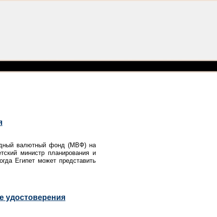
я
родный валютный фонд (МВФ) на
етский министр планирования и
огда Египет может представить
че удостоверения