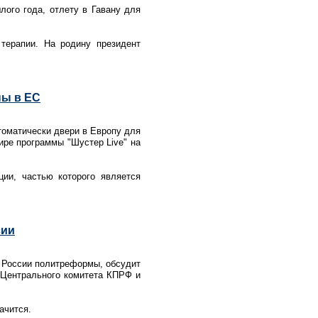
лого года, отлету в Гавану для
терапии. На родину президент
ны в ЕС
томатически двери в Европу для
ире программы "Шустер Live" на
ии, частью которого является
сии
в России политреформы, обсудит
 Центрального комитета КПРФ и
ачится.