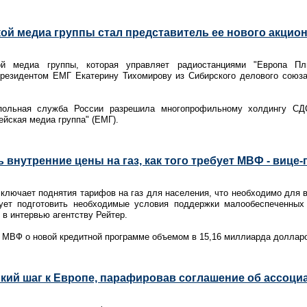
й медиа группы стал представитель ее нового акцио
ой медиа группы, которая управляет радиостанциями "Европа П
президентом ЕМГ Екатерину Тихомирову из Сибирского делового союза
польная служба России разрешила многопрофильному холдингу СД
йская медиа группа" (ЕМГ).
 внутренние цены на газ, как того требует МВФ - вице
сключает поднятия тарифов на газ для населения, что необходимо для 
ует подготовить необходимые условия поддержки малообеспеченных 
в интервью агентству Рейтер.
с МВФ о новой кредитной программе объемом в 15,16 миллиарда доллар
кий шаг к Европе, парафировав соглашение об ассоци