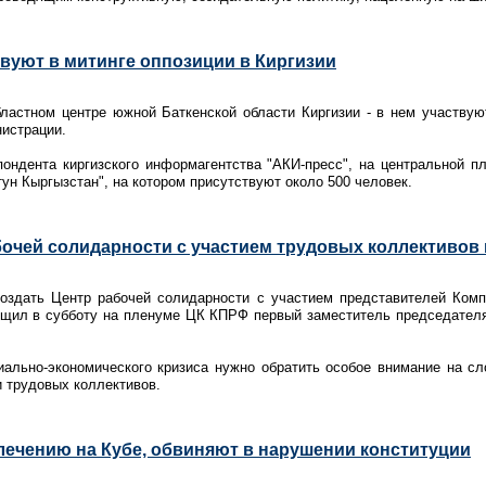
твуют в митинге оппозиции в Киргизии
бластном центре южной Баткенской области Киргизии - в нем участвую
истрации.
ондента киргизского информагентства "АКИ-пресс", на центральной п
тун Кыргызстан", на котором присутствуют около 500 человек.
бочей солидарности с участием трудовых коллективов
здать Центр рабочей солидарности с участием представителей Комп
щил в субботу на пленуме ЦК КПРФ первый заместитель председателя
иально-экономического кризиса нужно обратить особое внимание на с
 трудовых коллективов.
 лечению на Кубе, обвиняют в нарушении конституции