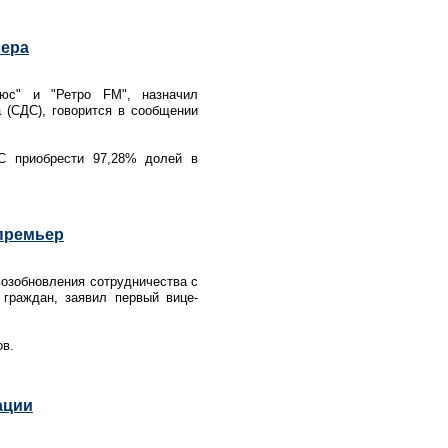
нера
люс" и "Ретро FM", назначил
 (СДС), говорится в сообщении
С приобрести 97,28% долей в
-премьер
возобновления сотрудничества с
граждан, заявил первый вице-
ов.
ации