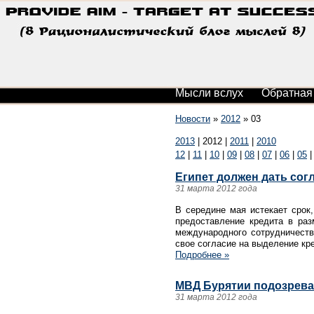
Мысли вслух
Обратная
Новости
»
2012
»
03
2013
|
2012
|
2011
|
2010
12
|
11
|
10
|
09
|
08
|
07
|
06
|
05
Египет должен дать сог
31 марта 2012 года
В середине мая истекает срок
предоставление кредита в раз
международного сотрудничеств
свое согласие на выделение к
Подробнее »
МВД Бурятии подозревае
31 марта 2012 года