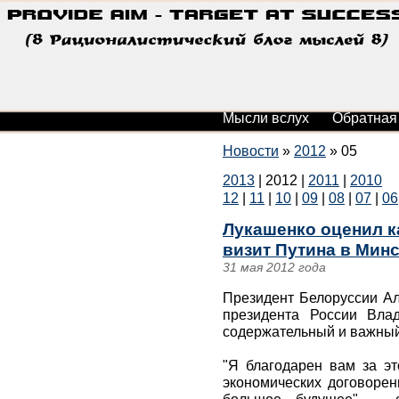
Мысли вслух
Обратная
Новости
»
2012
»
05
2013
|
2012
|
2011
|
2010
12
|
11
|
10
|
09
|
08
|
07
|
06
Лукашенко оценил к
визит Путина в Мин
31 мая 2012 года
Президент Белоруссии Ал
президента России Вла
содержательный и важный
"Я благодарен вам за эт
экономических договоренн