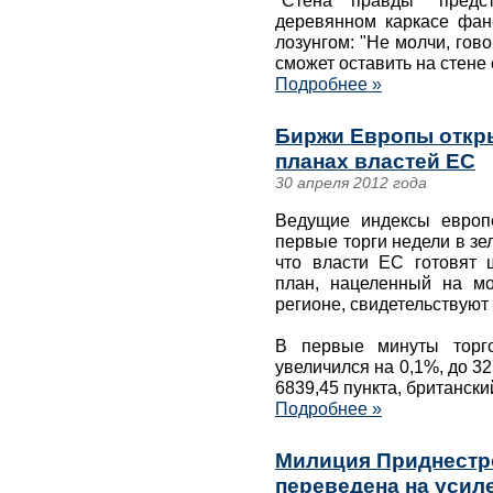
"Стена правды" предс
деревянном каркасе фане
лозунгом: "Не молчи, го
сможет оставить на стене
Подробнее »
Биржи Европы откры
планах властей ЕС
30 апреля 2012 года
Ведущие индексы европ
первые торги недели в зе
что власти ЕС готовят
план, нацеленный на мо
регионе, свидетельствуют
В первые минуты торг
увеличился на 0,1%, до 32
6839,45 пункта, британски
Подробнее »
Милиция Приднестро
переведена на усил