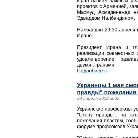
Иран назвал важным реа
проектов с Арменией, за
Махмуд Ахмадинежад н
Эдвардом Налбандяном.
Налбандян 29-30 апреля 
Иране.
Президент Ирана и г
реализации совместных 
удовлетворение разви
двумя странами.
Подробнее »
Украинцы 1 мая смог
правды" пожелания 
30 апреля 2012 года
Украинские профсоюзы ус
"Стену правды", на кот
пожелания властям, сооб
форуме профсоюзов Укра