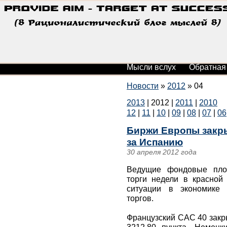
Мысли вслух
Обратная
Новости
»
2012
»
04
2013
|
2012
|
2011
|
2010
12
|
11
|
10
|
09
|
08
|
07
|
06
Биржи Европы закры
за Испанию
30 апреля 2012 года
Ведущие фондовые пло
торги недели в красной
ситуации в экономике 
торгов.
Французский САС 40 закр