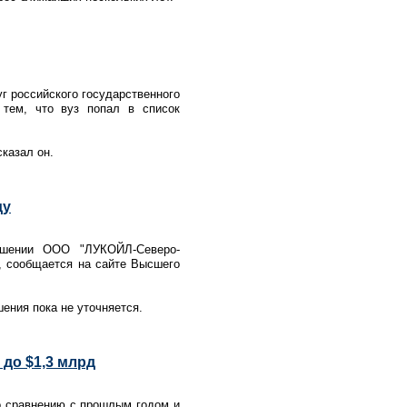
г российского государственного
с тем, что вуз попал в список
сказал он.
ду
ышении ООО "ЛУКОЙЛ-Северо-
, сообщается на сайте Высшего
ения пока не уточняется.
 до $1,3 млрд
о сравнению с прошлым годом и