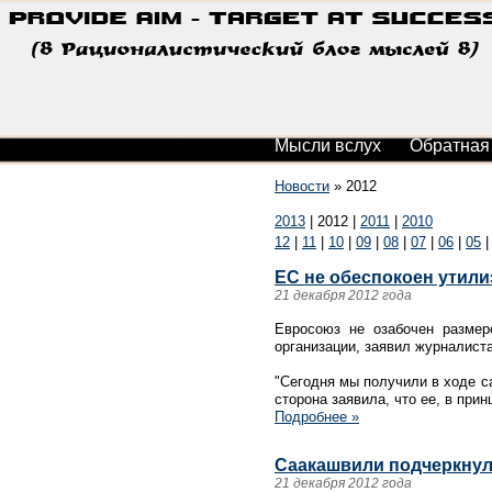
Мысли вслух
Обратная
Новости
»
2012
2013
|
2012
|
2011
|
2010
12
|
11
|
10
|
09
|
08
|
07
|
06
|
05
ЕС не обеспокоен утил
21 декабря 2012 года
Евросоюз не озабочен размер
организации, заявил журналист
"Сегодня мы получили в ходе с
сторона заявила, что ее, в прин
Подробнее »
Саакашвили подчеркнул 
21 декабря 2012 года