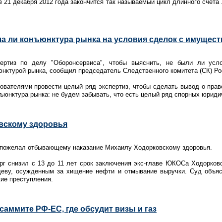
 21 декабря 2012 года закончится так называемый цикл длинного счета
ла ли конъюнктура рынка на условия сделок с имуще
пертиз по делу "Оборонсервиса", чтобы выяснить, не были ли усл
нктурой рынка, сообщил председатель Следственного комитета (СК) Ро
ователями провести целый ряд экспертиз, чтобы сделать вывод о прав
нъюнктура рынка: не будем забывать, что есть целый ряд спорных юриди
вскому здоровья
пожелал отбывающему наказание Михаилу Ходорковскому здоровья.
рг снизил с 13 до 11 лет срок заключения экс-главе ЮКОСа Ходорко
еву, осужденным за хищение нефти и отмывание выручки. Суд объяс
кие преступления.
саммите РФ-ЕС, где обсудит визы и газ