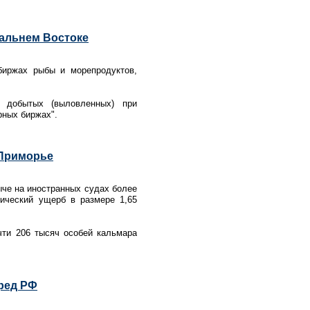
Дальнем Востоке
биржах рыбы и морепродуктов,
, добытых (выловленных) при
рных биржах".
 Приморье
ыче на иностранных судах более
ический ущерб в размере 1,65
чти 206 тысяч особей кальмара
пред РФ