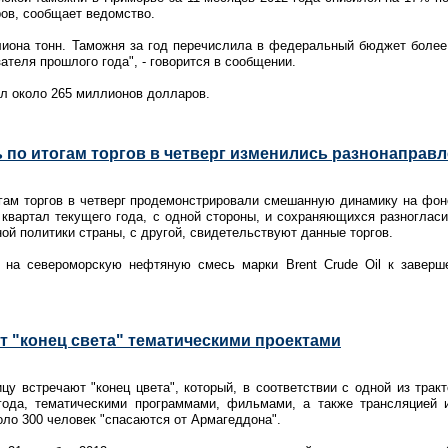
ов, сообщает ведомство.
лиона тонн. Таможня за год перечислила в федеральный бюджет более
теля прошлого года", - говорится в сообщении.
л около 265 миллионов долларов.
по итогам торгов в четверг изменились разнонаправ
гам торгов в четверг продемонстрировали смешанную динамику на фон
квартал текущего года, с одной стороны, и сохраняющихся разногласи
ой политики страны, с другой, свидетельствуют данные торгов.
на североморскую нефтяную смесь марки Brent Crude Oil к заверше
т "конец света" тематическими проектами
цу встречают "конец цвета", который, в соответствии с одной из трак
года, тематическими программами, фильмами, а также трансляцией 
оло 300 человек "спасаются от Армагеддона".