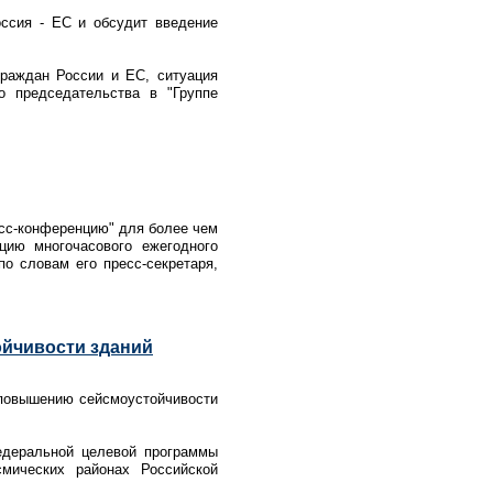
ссия - ЕС и обсудит введение
граждан России и ЕС, ситуация
о председательства в "Группе
сс-конференцию" для более чем
цию многочасового ежегодного
по словам его пресс-секретаря,
ойчивости зданий
 повышению сейсмоустойчивости
едеральной целевой программы
мических районах Российской