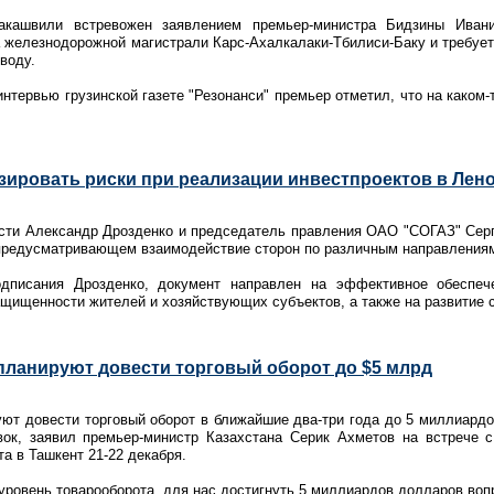
акашвили встревожен заявлением премьер-министра Бидзины Иван
 железнодорожной магистрали Карс-Ахалкалаки-Тбилиси-Баку и требует
воду.
нтервью грузинской газете "Резонанси" премьер отметил, что на каком-
ировать риски при реализации инвестпроектов в Лен
асти Александр Дрозденко и председатель правления ОАО "СОГАЗ" Серг
 предусматривающем взаимодействие сторон по различным направления
дписания Дрозденко, документ направлен на эффективное обеспече
ащищенности жителей и хозяйствующих субъектов, а также на развитие
 планируют довести торговый оборот до $5 млрд
уют довести торговый оборот в ближайшие два-три года до 5 миллиард
ок, заявил премьер-министр Казахстана Серик Ахметов на встрече 
а в Ташкент 21-22 декабря.
уровень товарооборота, для нас достигнуть 5 миллиардов долларов воп