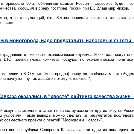
 в Брюсселе 30-й, юбилейный саммит Россия - Евросоюз будет по
ничества, сообщил в среду постпред России при ЕС Владимир Чижов.
тва, а не консультаций, как об этом написали некоторые из ваших ко
рюсселе.
 в моногорода, надо представить налоговые льготы -
страдавшие от мирового экономического кризиса 2009 года, могут сн
в ВТО, заявил глава комитета Госдумы по экономической политике
вступлении в ВТО у них (моногородов) начнутся проблемы, мы что буде
они начнутся, ну так давайте к этому готовиться", -
авказа оказались в "хвосте" рейтинга качества жизни 
 округ значительно отстает по качеству жизни от других округов Росси
м условиям. Такие выводы можно сделать из результатов исследова
х совместного проекта с газетой "Московские Новости".
онов все республики Северного Кавказа заняли одни из последних м