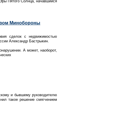
 Эры Пятого Солнца, начавшийся
ством Минобороны
овия сделок с недвижимостью
ссии Александр Бастрыкин.
онарушении. А может, наоборот,
ческих
вскому и бывшему руководителю
нил такое решение смягчением