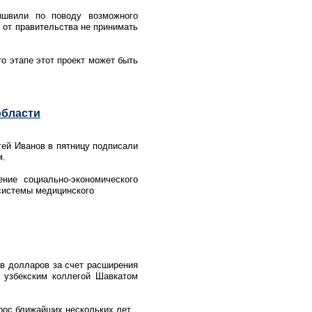
ишвили по поводу возможного
 от правительства не принимать
то этапе этот проект может быть
области
ей Иванов в пятницу подписали
м.
ние социально-экономического
 системы медицинского
ов долларов за счет расширения
с узбекским коллегой Шавкатом
рос ближайших нескольких лет.