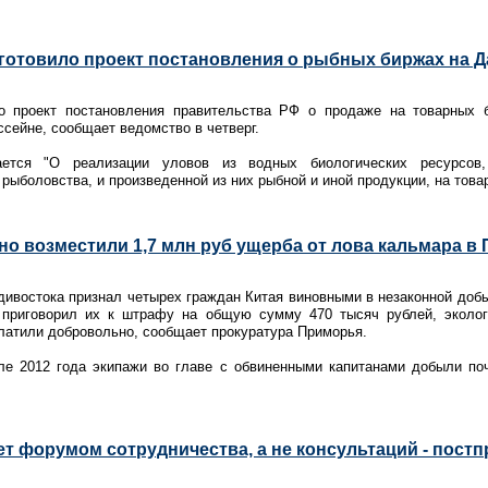
готовило проект постановления о рыбных биржах на 
ло проект постановления правительства РФ о продаже на товарных 
сейне, сообщает ведомство в четверг.
ается "О реализации уловов из водных биологических ресурсов
ыболовства, и произведенной из них рыбной и иной продукции, на това
о возместили 1,7 млн руб ущерба от лова кальмара в
ивостока признал четырех граждан Китая виновными в незаконной доб
 приговорил их к штрафу на общую сумму 470 тысяч рублей, эколог
латили добровольно, сообщает прокуратура Приморья.
ле 2012 года экипажи во главе с обвиненными капитанами добыли по
ет форумом сотрудничества, а не консультаций - пост