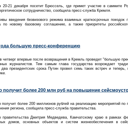
 20-21 декабря посетит Брюссель, где примет участие в саммите Ро
нергетическое сотрудничество, сообщила пресс-служба Кремля.
тивы введения безвизового режима взаимных краткосрочных поездок 
са по новому базовому соглашению, а также приоритеты российског
4 года большую пресс-конференцию
в четверг впервые после возвращения в Кремль проведет "большую пре
нных журналистов. Тем самым глава государства возрождает тради
два президентских срока Путин провел семь таких встреч и теперь, 
ике.
о получит более 200 млн руб на повышение сейсмоуст
о получит более 200 миллионов рублей на реализацию мероприятий по
чения региона, сообщила пресс-служба правительства.
ы правительства Дмитрия Медведева, Камчатскому краю в рамках ф
лых домов, основных объектов и систем жизнеобеспечения в сейс