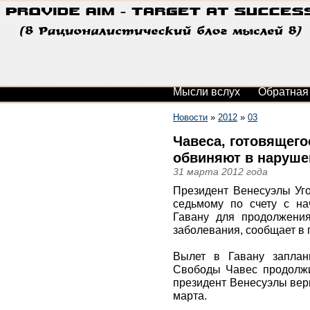
Мысли вслух
Обратная
Новости
»
2012
»
03
Чавеса, готовящего
обвиняют в наруше
31 марта 2012 года
Президент Венесуэлы Уго
седьмому по счету с на
Гавану для продолжения
заболевания, сообщает в п
Вылет в Гавану заплан
Свободы Чавес продолжи
президент Венесуэлы вер
марта.