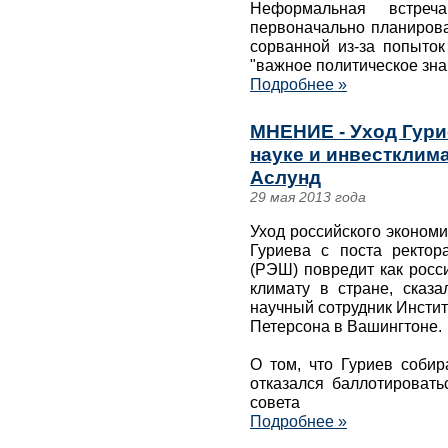
Неформальная встре
первоначально планирова
сорванной из-за попыток
"важное политическое зна
Подробнее »
МНЕНИЕ - Уход Гури
науке и инвестклима
Аслунд
29 мая 2013 года
Уход российского экономи
Гуриева с поста ректор
(РЭШ) повредит как росс
климату в стране, сказ
научный сотрудник Инсти
Петерсона в Вашингтоне.
О том, что Гуриев собир
отказался баллотировать
совета
Подробнее »