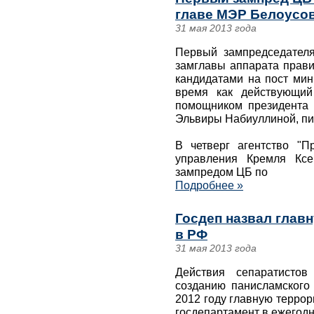
главе МЭР Белоусов
31 мая 2013 года
Первый зампредседател
замглавы аппарата прави
кандидатами на пост мин
время как действующий
помощником президента 
Эльвиры Набиуллиной, пиш
В четверг агентство "П
управления Кремля Кс
зампредом ЦБ по
Подробнее »
Госдеп назвал глав
в РФ
31 мая 2013 года
Действия сепаратистов
созданию панисламского 
2012 году главную террор
госдепартамент в ежегодн