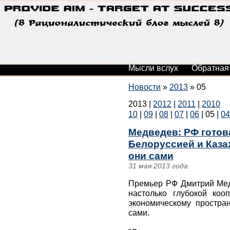
Мысли вслух
Обратная
Новости
»
2013
»
05
2013
|
2012
|
2011
|
2010
10
|
09
|
08
|
07
|
06
|
05
|
04
Медведев: РФ готов
Белоруссией и Каза
они сами
31 мая 2013 года
Премьер РФ Дмитрий Медв
настолько глубокой ко
экономическому простран
сами.