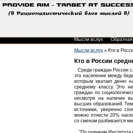
Мысли вслух
Обратная
Мысли вслух
»
Кто в Росс
Кто в России средн
Среди граждан России сл
это население между бед
которым хватает денег н
среднему классу. Это н
граждан по социологичес
несмотря на наличие вы
высших образований. Тем
источники, уверенно со
можно отнести 20% насел
со смехом разбивается м
"По оценкам Института с