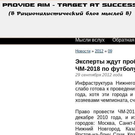
Мысли вслух
Обратная
Новости
»
2012
»
09
Эксперты ждут проб
ЧМ-2018 по футболу
29 сентября 2012 года
Инфраструктура Нижнег
слабо готова к проведен
года, хотя эти города и
хозяевами чемпионата, сч
Право провести ЧМ-201
декабре 2010 года, и и
городов: Москва, Санкт-
Нижний Новгород, Каза
Ростов-на-Дону, Сочи, Кр