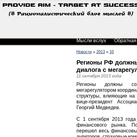
Мысли вслух
Обратная
Новости
»
2013
»
10
Регионы РФ должны
диалога с мегарег
11 октября 2013 года
Регионы должны со
мегарегулятором координ
структуры, влияющие на
вице-президент Ассоци
Георгий Медведев.
С 1 сентября 2013 года
финансового рынка. По
перешел весь финансовы
аудиторов, страховые ко