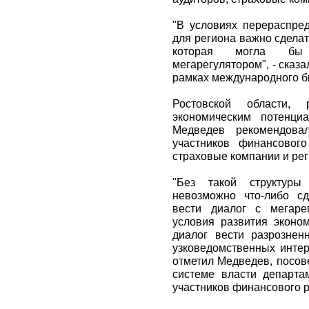
"В условиях перераспре
для региона важно сделать,
которая могла бы 
мегарегулятором", - сказ
рамках международного б
Ростовской области,
экономическим потенци
Медведев рекомендовал
участников финансовог
страховые компании и ре
"Без такой структуры
невозможно что-либо сд
вести диалог с мегаре
условия развития эконом
диалог вести разрознен
узковедомственных интере
отметил Медведев, посов
системе власти департа
участников финансового 