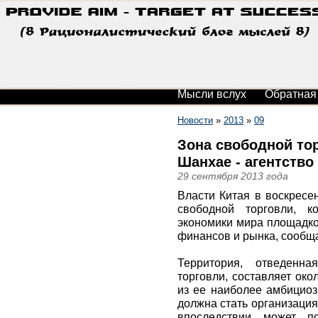
Мысли вслух
Обратная
Новости
»
2013
»
09
Зона свободной тор
Шанхае - агентство
29 сентября 2013 года
Власти Китая в воскресе
свободной торговли, к
экономики мира площадко
финансов и рынка, сообща
Территория, отведенн
торговли, составляет ок
из ее наиболее амбициоз
должна стать организация
впоследствии может п