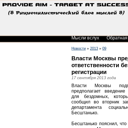
Мысли вслух
Обратная
Новости
»
2013
»
09
Власти Москвы пре
ответственности бе
регистрации
17 сентября 2013 года
Власти Москвы подго
предполагает введение 
для бездомных, которы
сообщил во вторник зам
департамента социал
Бесштанько.
Бесштанько пояснил, что