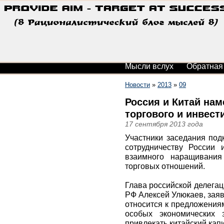
Мысли вслух
Обратная
Новости
»
2013
»
09
Россия и Китай нам
торгового и инвест
17 сентября 2013 года
Участники заседания под
сотрудничеству России 
взаимного наращивания
торговых отношений.
Глава российской делегац
РФ Алексей Улюкаев, зая
относится к предложения
особых экономических з
привлекать китайский кап