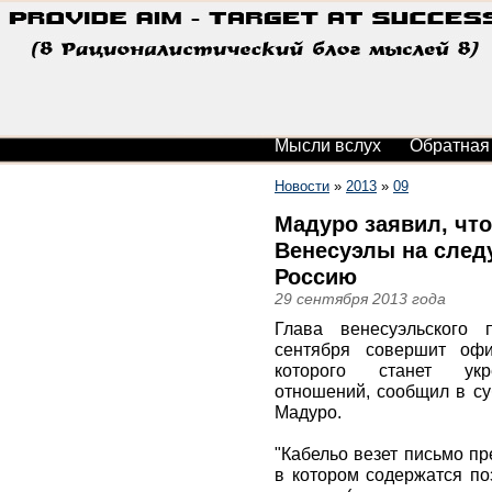
Мысли вслух
Обратная
Новости
»
2013
»
09
Мадуро заявил, что
Венесуэлы на след
Россию
29 сентября 2013 года
Глава венесуэльского 
сентября совершит офи
которого станет укре
отношений, сообщил в су
Мадуро.
"Кабельо везет письмо пр
в котором содержатся по