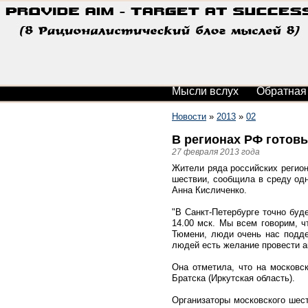
Мысли вслух
Обратная
Новости
»
2013
»
02
В регионах РФ готовы
27 февраля 2013 года
Жители ряда российских регион
шествии, сообщила в среду одн
Анна Кисличенко.
"В Санкт-Петербурге точно буд
14.00 мск. Мы всем говорим, ч
Тюмени, люди очень нас подде
людей есть желание провести ак
Она отметила, что на московс
Братска (Иркутская область).
Организаторы московского шест