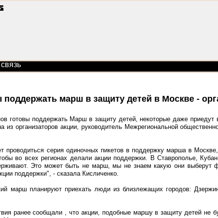
 связь
 поддержать марш в защиту детей в Москве - ор
ов готовы поддержать Марш в защиту детей, некоторые даже приедут 
а из организаторов акции, руководитель Межрегиональной общественн
ет проводиться серия одиночных пикетов в поддержку марша в Москве,
тобы во всех регионах делали акции поддержки. В Ставрополье, Кубан
рживают. Это может быть не марш, мы не знаем какую они выберут ф
ции поддержки", - сказала Кисличенко.
кий марш планируют приехать люди из близлежащих городов: Дзержин
вия ранее сообщали , что акции, подобные маршу в защиту детей не 