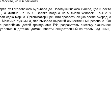
 Москве, но и в регионах.
рта от Гоголевского бульвара до Новопушкинского сквера, где и сост
0, а митинг - в 15.00. Заявка подана на 5 тысяч человек. Свыше 8
али идею марша. Организаторы решили провести акцию после очередной
 - Максима Кузьмина, что вызвало широкий общественный резонанс. Он
е российских детей гражданами РФ, разработать систему экономиче
условия в детских домах, ввести общественный контроль над ними, 