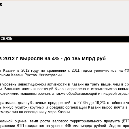
 связь
 2012 г выросли на 4% - до 185 млрд руб
л Казани в 2012 году по сравнению с 2011 годом увеличились на 4
лкома Казани Рустам Нигматуллин.
 уровень инвестиционной активности в Казани на треть выше, чем в ср
и. Большая часть инвестиций была направлена в строительство новы
нефтехимии, машиностроения, а также обрабатывающей и пищевой отрас
ократилась доля убыточных предприятий - с 27,3% до 19,2% от общего 
 минус убыток) крупных и средних организаций Казани вырос почти в 
игматуллин на совещании у мэра Казани.
ельной оценке, темп роста валового территориального продукта (ВТ
ражении ВТП ожидается на уровне 445 миллиарда рублей. Индекс про