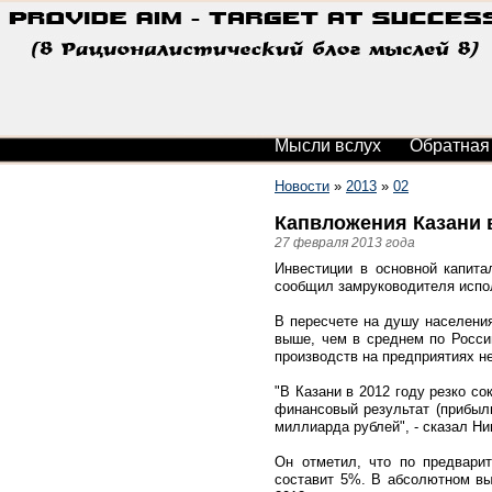
Мысли вслух
Обратная
Новости
»
2013
»
02
Капвложения Казани в
27 февраля 2013 года
Инвестиции в основной капита
сообщил замруководителя испо
В пересчете на душу населения
выше, чем в среднем по Росси
производств на предприятиях 
"В Казани в 2012 году резко с
финансовый результат (прибыль
миллиарда рублей", - сказал Н
Он отметил, что по предварит
составит 5%. В абсолютном вы