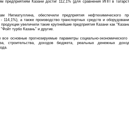
им предприятиям Казани достиг 112,1% (для сравнения ИПП в Татарст
ам Нигматуллина, обеспечили предприятия нефтехимического п
- 114,1%), а также производство транспортных средств и оборудовани
продукции увеличили такие крупнейшие предприятия Казани как "Казань
 "Фойт турбо Казань" и другие.
и все основные прогнозируемые параметры социально-экономического 
ва, строительства, доходов бюджета, реальных денежных дохо
ода.