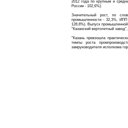
2012 года по крупным и средн
России - 102,6%).
Значительный рост, по слов
промышленности - 32,3%, ИПП 
128,8%). Выпуск промышленной 
"Казанский вертолетный завод",
"Казань превзошла практическ
темпы роста промпроизводст
замруководителя исполкома гор