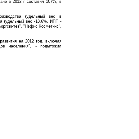
ане в 2012 г составил 107%, в
роизводства (удельный вес в
я (удельный вес -18,6%, ИПП -
оргсинтез", "Нэфис Косметикс",
развития на 2012 год, включая
дов населения", - подытожил