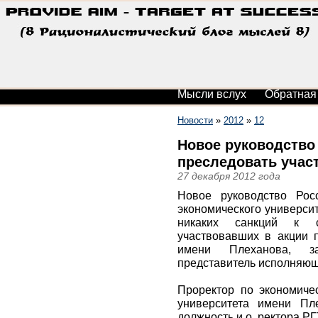
Мысли вслух
Обратная
Новости
»
2012
»
12
Новое руководство
преследовать участ
27 декабря 2012 года
Новое руководство Росс
экономического универси
никаких санкций к с
участвовавших в акции 
имени Плеханова, з
представитель исполняющ
Проректор по экономиче
университета имени Пл
должность и.о. ректора Р