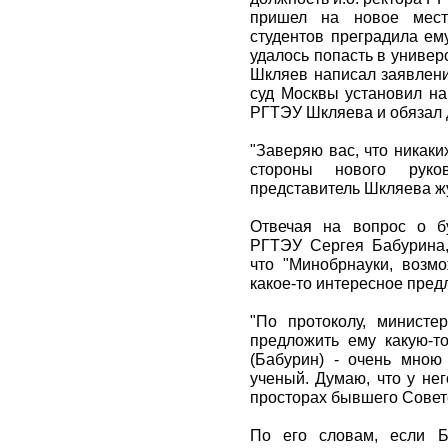
пришел на новое мест
студентов преградила ем
удалось попасть в универ
Шкляев написал заявлени
суд Москвы установил на
РГТЭУ Шкляева и обязал д
"Заверяю вас, что никаки
стороны нового руко
представитель Шкляева ж
Отвечая на вопрос о б
РГТЭУ Сергея Бабурина, 
что "Минобрнауки, возмо
какое-то интересное пред
"По протоколу, министе
предложить ему какую-т
(Бабурин) - очень мною
ученый. Думаю, что у не
просторах бывшего Советск
По его словам, если Б