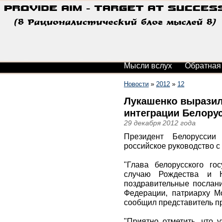
Мысли вслух
Обратная
Новости
»
2012
»
12
Лукашенко выразил
интеграции Белорус
29 декабря 2012 года
Президент Белоруссии
российское руководство с
"Глава белорусского го
случаю Рождества и 
поздравительные послан
Федерации, патриарху Мо
сообщил представитель п
"Приятно отметить, что 