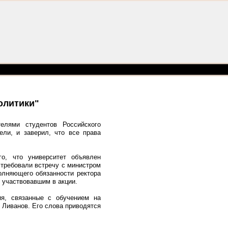
олитики"
елями студентов Российского
ели, и заверил, что все права
о, что университет объявлен
 требовали встречу с министром
олняющего обязанности ректора
, участвовавшим в акции.
ия, связанные с обучением на
е Ливанов. Его слова приводятся