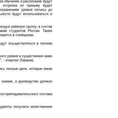
ма обучения и расписание будут
я отсрочка по призыву будет
сохранением уровня оплаты до
ьности будут использоваться в
ующую рабочую группу, в состав
авам студентов России. Также
ворится в сообщении.
будут осуществляться в полном
кого уровня и существенно ниже
, - отметил Ливанов.
ись личные цели, которые никак
 знания, а руководство должно
ко-преподавательского состава
уденты получали качественное