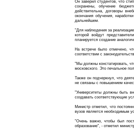
Он заверил студентов, что сти
сохранены, обучение бюджет
действительна, договоры вне
окончания обучения, наработк
дальнейшем.
"Для наблюдения за реализацие
которой войдут представител
планируется создание аналогич
На встрече было отмечено, чт
соответствии с законодательст
"Мы должны констатировать, чт
московского. Это печальное пол
Также он подчеркнул, что деят
не связаны с повышением качес
"Университеты должны быть вн
создавать соответствующие усл
Министр отметил, что постоян
вузов является необходимым у
"Очень важно, чтобы был пос
образование", - отметил минист