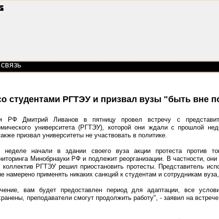
 связь
со студентами РГТЭУ и призвал вузы "быть вне п
и РФ Дмитрий Ливанов в пятницу провел встречу с представит
номического университета (РГТЭУ), которой они ждали с прошлой нед
акже призвал университеты не участвовать в политике.
неделе начали в здании своего вуза акции протеста против тог
иторинга Минобрнауки РФ и подлежит реорганизации. В частности, они
рг коллектив РГТЭУ решил приостановить протесты. Представитель исп
не намерено применять никаких санкций к студентам и сотрудникам вуза
чение, вам будет предоставлен период для адаптации, все услов
ранены, преподаватели смогут продолжить работу", - заявил на встреч