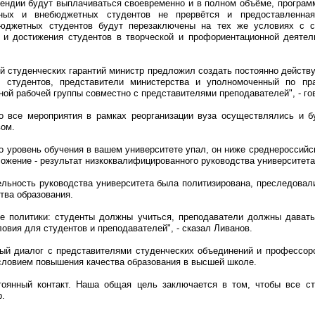
пендии будут выплачиваться своевременно и в полном объёме, програм
ных и внебюджетных студентов не прервётся и предоставленна
бюджетных студентов будут перезаключены на тех же условиях с 
и и достижения студентов в творческой и профориентационной деятел
й студенческих гарантий министр предложил создать постоянно действ
и студентов, представители министерства и уполномоченный по пр
ной рабочей группы совместно с представителями преподавателей", - го
о все мероприятия в рамках реорганизации вуза осуществлялись и 
вом.
о уровень обучения в вашем университете упал, он ниже среднероссийс
ожение - результат низкоквалифицированного руководства университета"
ельность руководства университета была политизирована, преследовал
тва образования.
е политики: студенты должны учиться, преподаватели должны давать
овия для студентов и преподавателей", - сказал Ливанов.
ный диалог с представителями студенческих объединений и профессорс
словием повышения качества образования в высшей школе.
тоянный контакт. Наша общая цель заключается в том, чтобы все ст
р.