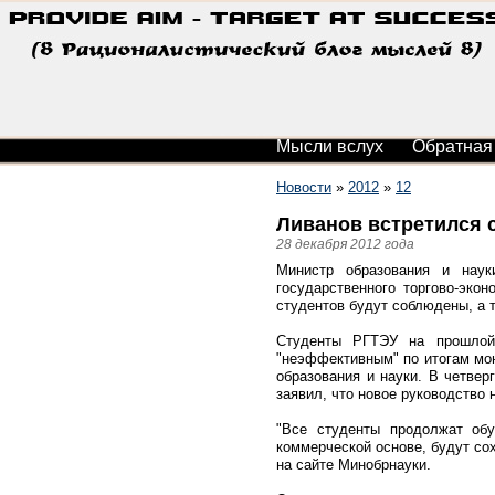
Мысли вслух
Обратная
Новости
»
2012
»
12
Ливанов встретился 
28 декабря 2012 года
Министр образования и наук
государственного торгово-эко
студентов будут соблюдены, а т
Студенты РГТЭУ на прошлой 
"неэффективным" по итогам мон
образования и науки. В четве
заявил, что новое руководство 
"Все студенты продолжат обу
коммерческой основе, будут сох
на сайте Минобрнауки.