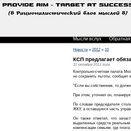
Мысли вслух
Обратная
Новости
»
2012
»
10
КСП предлагает обяз
31 октября 2012 года
Контрольно-счетная палата Мос
но сохранить льготы, сообщил 
"Если вы собственник, то должн
При этом, уточнил он, планиру
По словам председателя столи
ЖКУ, а оставшуюся часть упра
Он также отметил, что зачас
выделенных средств реальным 
компенсации семьям, где плата 