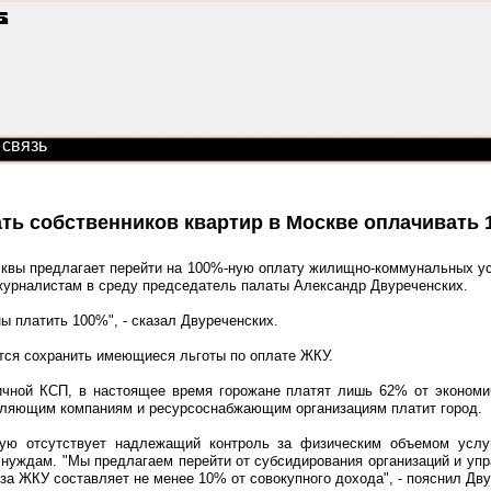
 связь
ать собственников квартир в Москве оплачивать 
квы предлагает перейти на 100%-ную оплату жилищно-коммунальных ус
журналистам в среду председатель палаты Александр Двуреченских.
ы платить 100%", - сказал Двуреченских.
ется сохранить имеющиеся льготы по оплате ЖКУ.
чной КСП, в настоящее время горожане платят лишь 62% от экономи
вляющим компаниям и ресурсоснабжающим организациям платит город.
тую отсутствует надлежащий контроль за физическим объемом услуг
нуждам. "Мы предлагаем перейти от субсидирования организаций и уп
за ЖКУ составляет не менее 10% от совокупного дохода", - пояснил Дв