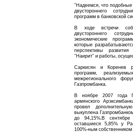
"Надеемся, что подобные
двустороннего сотруд
программ в банковской сис
В ходе встречи собе
двустороннего сотрудн
экономические програ
которые разрабатываютс
перспективы развития 
"Наирит" и работы, осуще
Саркисян и Коренев р
программ, реализуемы
межрегионального фор
Газпромбанка.
В ноябре 2007 года Г
армянского Арэксимбан
провел дополнительну
выкуплена Газпромбанком,
до 94,15%.В сентябре
оставшиеся 5,85% у Ра
100%-ным собственником 