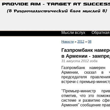
Мысли вслух
Обратная
Новости
»
2012
»
08
Газпромбанк намер
в Армении - зампре
31 августа 2012 года
Газпромбанк намерен 
Армении, сказал в ч
председателя правлени
встречи с премьер-минис
"Премьер-министр при
отметив, что это помож
системе и развитию сфер
Армения" сообщение прав