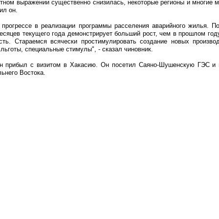
тном выражении существенно снизилась, некоторые регионы и многие 
ил он.
 прогрессе в реализации программы расселения аварийного жилья. 
есяцев текущего года демонстрирует больший рост, чем в прошлом год
сть. Стараемся всячески простимулировать создание новых произво
льготы, специальные стимулы", - сказал чиновник.
ин прибыл с визитом в Хакасию. Он посетил Саяно-Шушенскую ГЭС и 
льнего Востока.