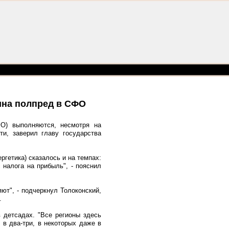
ина полпред в СФО
О) выполняются, несмотря на
ти, заверил главу государства
ргетика) сказалось и на темпах:
налога на прибыль", - пояснил
ют", - подчеркнул Толоконский,
.
 детсадах. "Все регионы здесь
 в два-три, в некоторых даже в