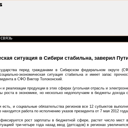
 связь
ская ситуация в Сибири стабильна, заверил Пут
осударства перед гражданами в Сибирском федеральном округе (СФ
социально-экономическая ситуация стабильна и имеет запас прочнос
зидента в СФО Виктор Толоконский.
н и реализации продукции в этих сферах (угольная отрасль и электроэне
 роста в экономике, но несколько недополучаем в бюджеты дохода с 
 есть, и социальные обязательства регионов все 12 субъектов выполня
е находится работа по исполнению указов президента от 7 мая 2012 года
 фиксируется рост зарплаты в бюджетной сфере, растет число мест в
уацией три-четыре года назад ввод (детсадов) в регионах увеличился