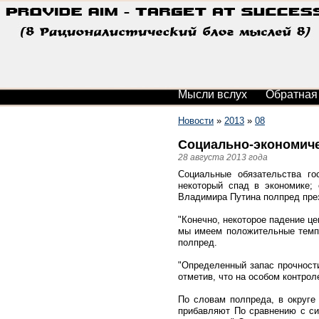
Мысли вслух
Обратная
Новости
»
2013
»
08
Социально-экономиче
28 августа 2013 года
Социальные обязательства г
некоторый спад в экономике; 
Владимира Путина полпред пре
"Конечно, некоторое падение це
мы имеем положительные темпы
полпред.
"Определенный запас прочности
отметив, что на особом контрол
По словам полпреда, в округе
прибавляют По сравнению с сит