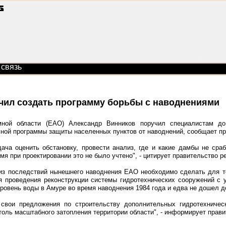
 связь
чил создать программу борьбы с наводнениями
мной области (ЕАО) Александр Винников поручил специалистам до
ьной программы защиты населенных пунктов от наводнений, сообщает п
дача оценить обстановку, провести анализ, где и какие дамбы не сра
емя при проектировании это не было учтено", - цитирует правительство р
из последствий нынешнего наводнения ЕАО необходимо сделать для то
я проведения реконструкции системы гидротехнических сооружений с 
ровень воды в Амуре во время наводнения 1984 года и едва не дошел до
свои предложения по строительству дополнительных гидротехничес
оль масштабного затопления территории области", - информирует прави