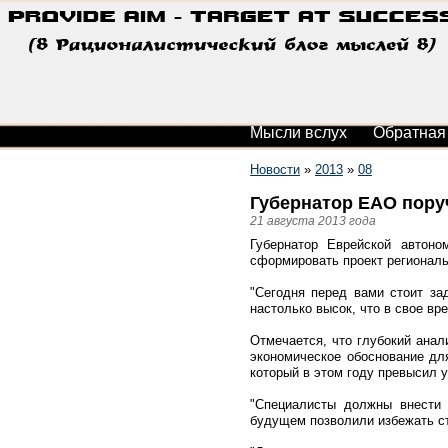
Мысли вслух
Обратная
Новости
»
2013
»
08
Губернатор ЕАО пору
21 августа 2013 года
Губернатор Еврейской автоно
сформировать проект регионал
"Сегодня перед вами стоит за
настолько высок, что в свое вр
Отмечается, что глубокий анал
экономическое обоснование дл
который в этом году превысил у
"Специалисты должны внести 
будущем позволили избежать ст