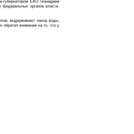
це-губернатором ЕАО Геннадием
х федеральных органов власти.
елом, выдерживают напор воды,
н обратил внимание на то, что у